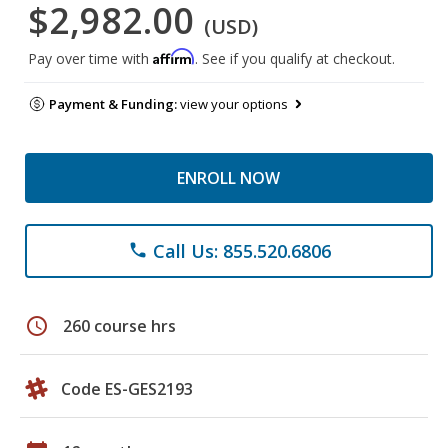
$2,982.00
(USD)
Affirm
Pay over time with
. See if you qualify at checkout.
Payment & Funding:
view your options
ENROLL NOW
Call Us: 855.520.6806
phone
schedule
260 course hrs
Code ES-GES2193