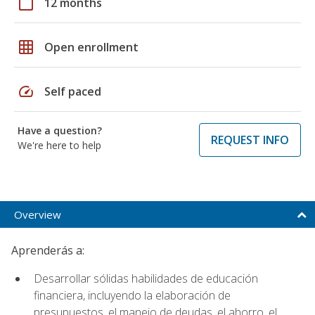
calendar_today
12 months
grid_on
Open enrollment
speed
Self paced
Have a question?
REQUEST INFO
We're here to help
Overview
Aprenderás a:
Desarrollar sólidas habilidades de educación
financiera, incluyendo la elaboración de
presupuestos, el manejo de deudas, el ahorro, el