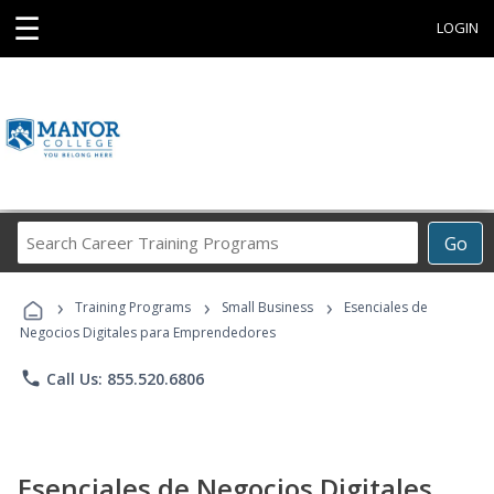
☰
LOGIN
Search
Go
Career
Training
›
›
›
Programs
Training Programs
Small Business
Esenciales de
Negocios Digitales para Emprendedores
phone
Call Us: 855.520.6806
Esenciales de Negocios Digitales